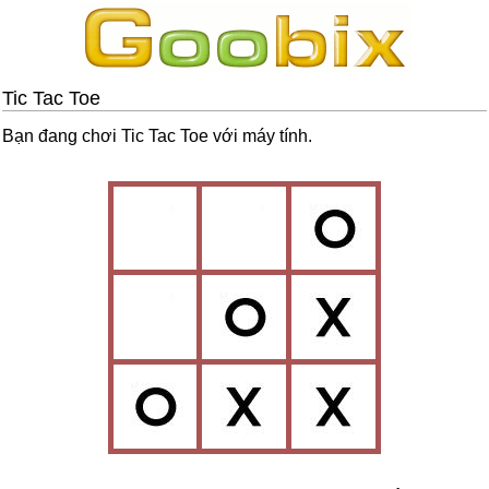
Tic Tac Toe
Bạn đang chơi Tic Tac Toe với máy tính.