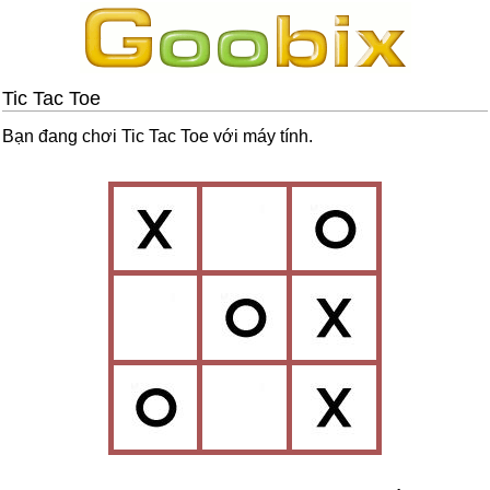
Tic Tac Toe
Bạn đang chơi Tic Tac Toe với máy tính.