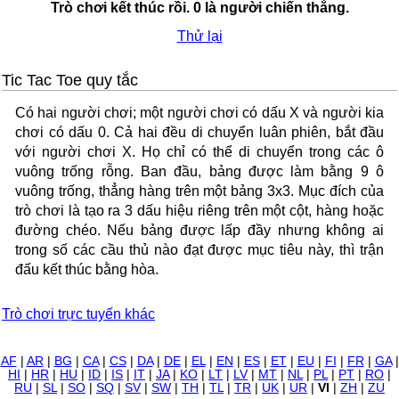
Trò chơi kết thúc rồi. 0 là người chiến thắng.
Thử lại
Tic Tac Toe quy tắc
Có hai người chơi; một người chơi có dấu X và người kia
chơi có dấu 0. Cả hai đều di chuyển luân phiên, bắt đầu
với người chơi X. Họ chỉ có thể di chuyển trong các ô
vuông trống rỗng. Ban đầu, bảng được làm bằng 9 ô
vuông trống, thẳng hàng trên một bảng 3x3. Mục đích của
trò chơi là tạo ra 3 dấu hiệu riêng trên một cột, hàng hoặc
đường chéo. Nếu bảng được lấp đầy nhưng không ai
trong số các cầu thủ nào đạt được mục tiêu này, thì trận
đấu kết thúc bằng hòa.
Trò chơi trực tuyến khác
AF
|
AR
|
BG
|
CA
|
CS
|
DA
|
DE
|
EL
|
EN
|
ES
|
ET
|
EU
|
FI
|
FR
|
GA
|
HI
|
HR
|
HU
|
ID
|
IS
|
IT
|
JA
|
KO
|
LT
|
LV
|
MT
|
NL
|
PL
|
PT
|
RO
|
RU
|
SL
|
SO
|
SQ
|
SV
|
SW
|
TH
|
TL
|
TR
|
UK
|
UR
|
VI
|
ZH
|
ZU